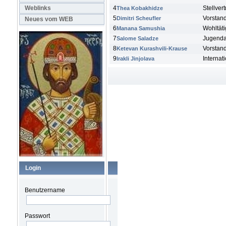
4
Stellver
Weblinks
Thea Kobakhidze
5
Vorstand
Dimitri Scheufler
Neues vom WEB
6
Wohltäti
Manana Samushia
7
Jugenda
Salome Saladze
8
Vorstand
Ketevan Kurashvili-Krause
9
Interna
Irakli Jinjolava
Login
Benutzername
Passwort