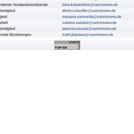
tretende Vorstandsvorsitzende
thea.kobakhidze@satvistomo.de
smitglied
dimitri.sheufler@satvistomo.de
gkeit
manana.samushia@satvistomo.de
rbeit
salome.saladze@satvistomo.de
smitglied
qetevan.krauze@satvistomo.de
tionale Beziehungen
irakli.jinjolava@satvistomo.de