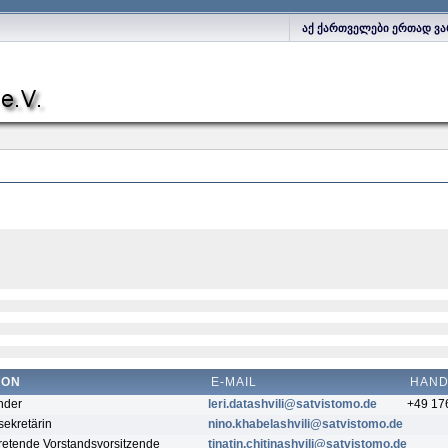
აქ ქართველები ერთად ვა
ION
E-MAIL
HAN
nder
leri.datashvili@satvistomo.de
+49 17
sekretärin
nino.khabelashvili@satvistomo.de
tretende Vorstandsvorsitzende
tinatin.chitinashvili@satvistomo.de