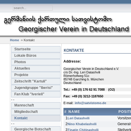
Home
Kontakt
Startseite
KONTAKTE
Lokale Büros
Addresse:
Photos
Aktuelles
Georgischer Verein in Deutschland e.V.
c/o Dr.-Ing. Leri Datashvili
Projekte
Römerhofweg 51c
85748 Garching b. München
Zeitschrift "Kartuli"
Deutschland
Jugendgruppe "Iberisi"
Tel.: +49 (0) 176 62 91 7088 (O2)
Fan Klub "Iverieli"
Fax: +49 (
0) 3212-1187650
- -
E-mail:
info@satvistomo.de
Mannschaft
#
NAME
POSIT
Mitgliedschaft
1
Vorsitze
Kontakt
Leri Datashvili
- -
2
General
Nino Khabelashvili
Georgische Botschaft
3
Stellver
Tinatin Chitinashvili