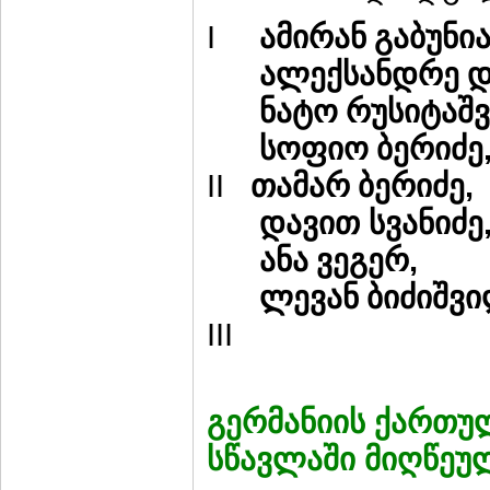
I
ამირან გაბუნი
ალექსანდრე 
ნატო რუსიტაშ
სოფიო ბერიძე
II
,
თამარ ბერიძე
დავით
სვანიძე
,
ანა ვეგერ
M
ლევან ბიძიშვ
III
გერმანიის ქართუ
სწავლაში მიღწეუ