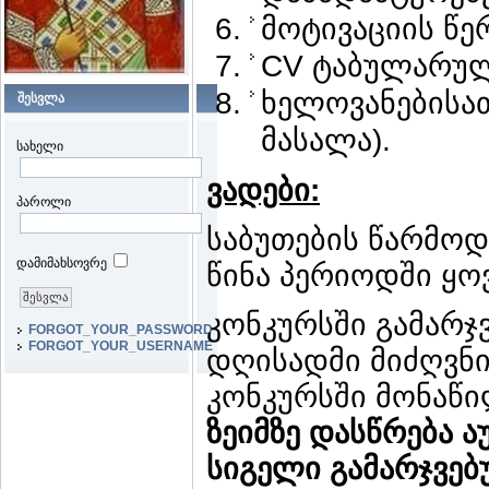
მოტივაციის წე
CV ტაბულარულ
ხელოვანებისათ
შესვლა
მასალა).
სახელი
ვადები
:
პაროლი
საბუთების წარმო
დამიმახსოვრე
წინა პერიოდში ყო
კონკურსში გამარ
FORGOT_YOUR_PASSWORD
FORGOT_YOUR_USERNAME
დღისადმი მიძღვნი
კონკურსში მონაწი
ზეიმზე
დასწრება
ა
სიგელი გამარჯვებ