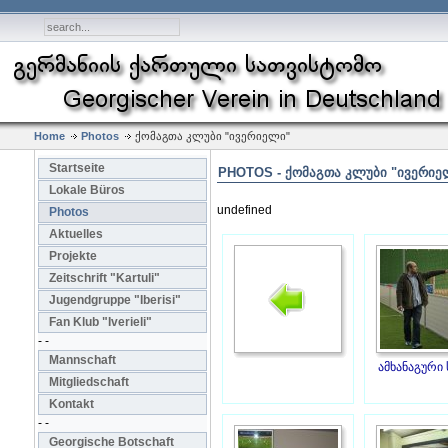
Home
Photos
ქომაგთა კლუბი "ივერიელი"
Startseite
PHOTOS - ᲥᲝᲛᲐᲒᲗᲐ ᲙᲚᲣᲑᲘ "ᲘᲕᲔᲠᲘᲔ
Lokale Büros
undefined
Photos
Aktuelles
Projekte
Zeitschrift "Kartuli"
Jugendgruppe "Iberisi"
Fan Klub "Iverieli"
- -
Mannschaft
ამხანაგური ს
Mitgliedschaft
Kontakt
- -
Georgische Botschaft