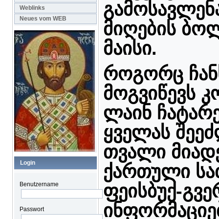
გამოსავლენ
Weblinks
Neues vom WEB
მიღების ბოლ
მაისი.
როგორც ჩან
მოგვიწევს
კ
ლაინ ჩატარე
ყველას შეეძ
თვალი მიად
Login
ქართული სა
ფეისბუქ-გვ
Benutzername
ინფორმაციებ
Passwort